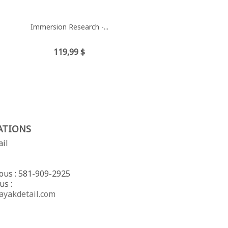
Immersion Research -...
Prix
119,99 $
ATIONS
ail
ous :
581-909-2925
us :
ayakdetail.com