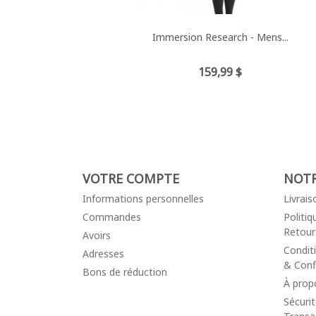
Immersion Research - Mens...
Prix
159,99 $
VOTRE COMPTE
NOTR
Informations personnelles
Livrais
Commandes
Politi
Retour
Avoirs
Conditi
Adresses
& Confi
Bons de réduction
À prop
Sécuri