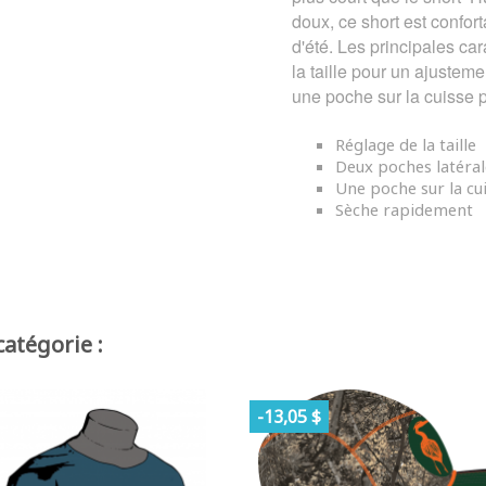
doux, ce short est confor
d'été. Les principales ca
la taille pour un ajustem
une poche sur la cuisse p
Réglage de la taille
Deux poches latéral
Une poche sur la cu
Sèche rapidement
atégorie :
-13,05 $