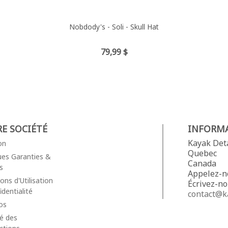
Nobdody's - Soli - Skull Hat
Prix
79,99 $
E SOCIÉTÉ
INFORM
Kayak Det
on
Quebec
ques Garanties &
Canada
s
Appelez-n
ons d'Utilisation
Écrivez-no
dentialité
contact@k
os
té des