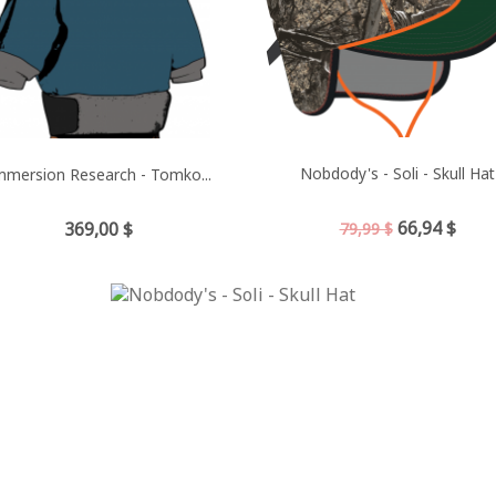
Nobdody's - Soli - Skull Hat
mmersion Research - Tomko...
Prix
Prix
Prix
66,94 $
369,00 $
79,99 $
de
base