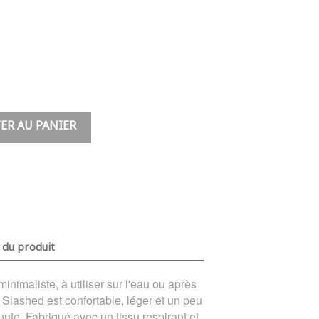
ER AU PANIER
 du produit
inimaliste, à utiliser sur l'eau ou après
r Slashed est confortable, léger et un peu
unte. Fabriqué avec un tissu respirant et