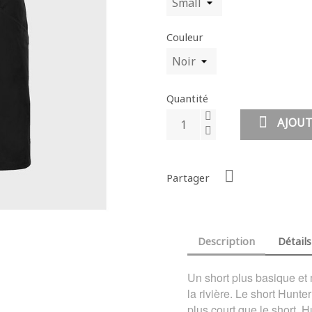
Couleur
Quantité
AJOUT
Partager
Description
Détails
Un short plus basique et m
la rivière. Le short Hunte
plus court que le short H