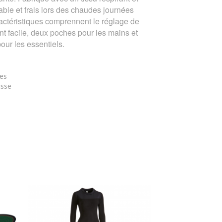
table et frais lors des chaudes journées
ractéristiques comprennent le réglage de
ent facile, deux poches pour les mains et
our les essentiels.
es
isse