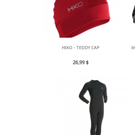
HIKO - TEDDY CAP
I
Prix
26,99 $