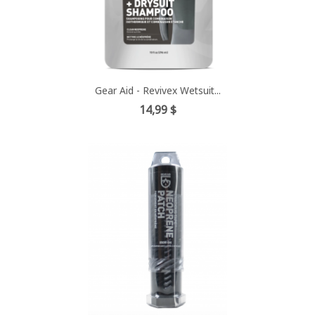
Gear Aid - Revivex Wetsuit...
Prix
14,99 $