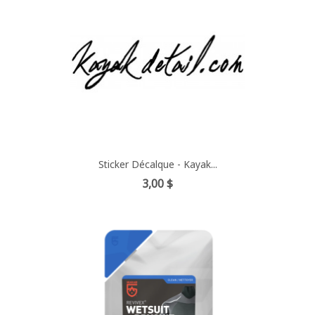
Sticker Décalque - Kayak...
Prix
3,00 $