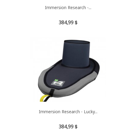
Immersion Research -...
Prix
384,99 $
Immersion Research - Lucky...
Prix
384,99 $