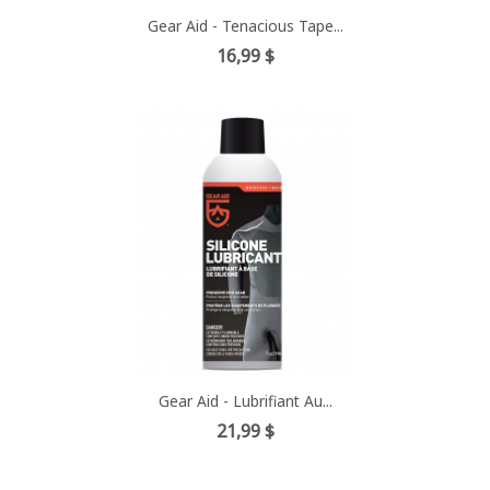
Gear Aid - Tenacious Tape...
Prix
16,99 $
Gear Aid - Lubrifiant Au...
Prix
21,99 $