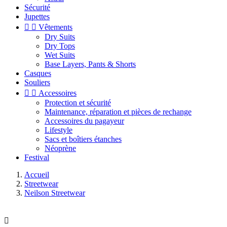
Sécurité
Jupettes


Vêtements
Dry Suits
Dry Tops
Wet Suits
Base Layers, Pants & Shorts
Casques
Souliers


Accessoires
Protection et sécurité
Maintenance, réparation et pièces de rechange
Accessoires du pagayeur
Lifestyle
Sacs et boîtiers étanches
Néoprène
Festival
Accueil
Streetwear
Neilson Streetwear
