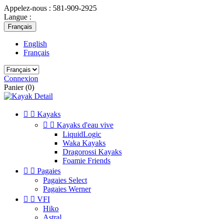
Appelez-nous :
581-909-2925
Langue :
Français
English
Français
Connexion
Panier
(0)


Kayaks


Kayaks d'eau vive
LiquidLogic
Waka Kayaks
Dragorossi Kayaks
Foamie Friends


Pagaies
Pagaies Select
Pagaies Werner


VFI
Hiko
Astral