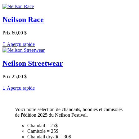
Neilson Race
Prix
60,00 $

Aperçu rapide
Neilson Streetwear
Prix
25,00 $

Aperçu rapide
Voici notre sélection de chandails, hoodies et camisoles
de l'édition 2025 du Neilson Festival.
Chandail = 25$
Camisole = 25$
Chandail dry-fit = 30$